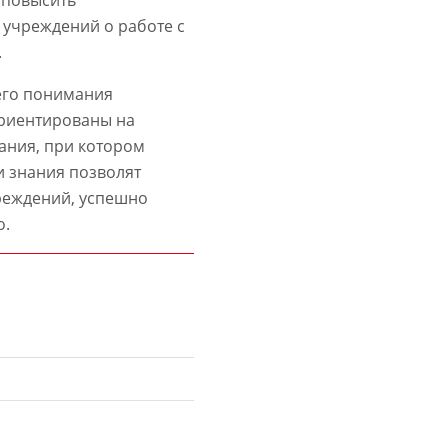
 учреждений о работе с
.
его понимания
риентированы на
ания, при котором
и знания позволят
реждений, успешно
о.